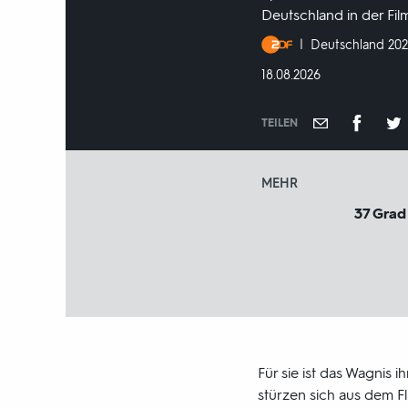
Deutschland in der Fil
Produktionsland
Deutschland 20
und
DATUM:
18.08.2026
-
jahr:
TEILEN
MEHR
37 Grad
Für sie ist das Wagnis 
stürzen sich aus dem Fl