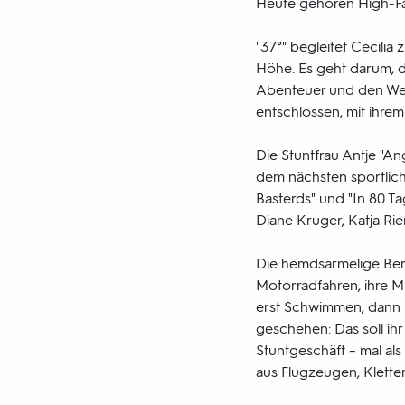
Heute gehören High-Fall
"37°" begleitet Cecilia
Höhe. Es geht darum, de
Abenteuer und den Wech
entschlossen, mit ihre
Die Stuntfrau Antje "An
dem nächsten sportlich
Basterds" und "In 80 Ta
Diane Kruger, Katja Ri
Die hemdsärmelige Berli
Motorradfahren, ihre Mu
erst Schwimmen, dann Lei
geschehen: Das soll ih
Stuntgeschäft – mal als 
aus Flugzeugen, Klette