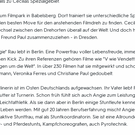
s zu Cecilias Spezialgebiet.
 zum Filmpark in Babelsberg. Dort trainiert sie unterschiedliche
n besten Move für den anstehenden Filmdreh zu finden. Cecilia l
sel zwischen den Drehorten überall auf der Welt. Und doch hat
m Freund Paul zusammenzuziehen - in Dresden.
gie" Rau lebt in Berlin. Eine Powerfrau voller Lebensfreude, im
en Kick. Zu ihren Referenzen gehören Filme wie "V wie Vendetta
gen um die Welt". In über 230 Filmen hat sie mitgewirkt und sch
emann, Veronika Ferres und Christiane Paul gedoubelt.
nerin ist im Osten Deutschlands aufgewachsen. Ihr Vater liebt 
tter ist Turnerin. Schon früh fühlt sich auch Angie zum Leistu
chtathletik. Als sie dann aber in Berlin einige Stuntleute kennen
r Leben werden. Mit gut 20 Jahren Berufserfahrung mischt Angie
aktive Stuntfrau, mal als Stuntkoordinatorin. Sie ist eine Allround
r- und Pferdestunts, Kampfchoreografien, auch Pyrotechnik.