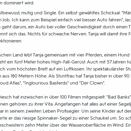
n dominiert wird.
stbewusst, mutig und Single. Ein selbst gewähltes Schicksal: "
ob. Ich kann zum Beispiel einfach viel besser Auto fahren", lacht
geht darum, ein Auto bei voller Geschwindigkeit durch einen T
nnt sich das. Nichts für schwache Nerven. Tanja will damit ihre F
ktionieren.
schen Land lebt Tanja gemeinsam mit vier Pferden, einem Hund 
ht ein fünf Meter hohes High-Fall-Gerüst. Auch mit 57 Jahren hält 
ich vom höchsten Brett auf ein Luftkissen. Ihr spektakulärster 
 aus 180 Metern Höhe. Als Stuntfrau hat Tanja bisher in über 9
loud Atlas", "Inglourious Basterds" und "Der Clown".
Diesch hat inzwischen in über 100 Filmen mitgespielt. "Bad Banks"
nen gehören zu ihrer Vita. Angefangen hat alles auf einer Segelja
 war in seinem zweiten Leben Profisegler. Um seine Kinder auf d
erte er das riesige Spinnaker-Segel zu einer Schaukel um. So s
schwistern zehn Meter über der Wasseroberfläche im Wind. Ein