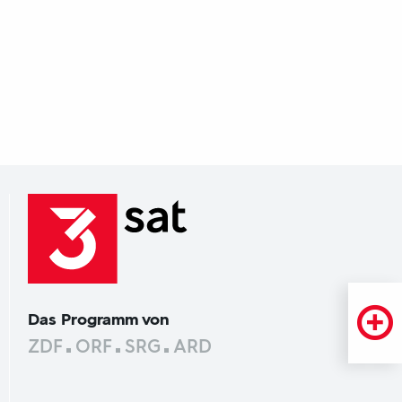
Das Programm von
ZDF
ORF
SRG
ARD