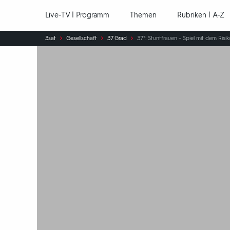
Hauptnavigation
Live-TV | Programm
Themen
Rubriken | A-Z
Sie
3sat
Gesellschaft
37 Grad
37°: Stuntfrauen – Spiel mit dem Risi
sind
hier: