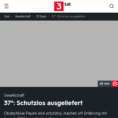
Hauptnavigation
3SAT
Sie
3sat
Gesellschaft
37 Grad
37°: Schutzlos ausgeliefert
sind
hier:
28 min
Gesellschaft
37°: Schutzlos ausgeliefert
Obdachlose Frauen sind schutzlos, machen oft Erfahrung mit