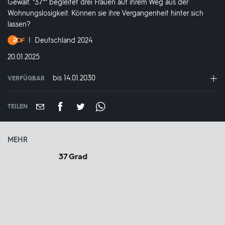
Gewalt. "37°" begleitet drei Frauen auf ihrem Weg aus der
Wohnungslosigkeit. Können sie ihre Vergangenheit hinter sich
lassen?
Produktionsland
Deutschland 2024
und
DATUM:
20.01.2025
-
jahr:
bis 14.01.2030
VERFÜGBAR
weltweit
VERFÜGBAR
BIS:
TEILEN
MEHR
37 Grad