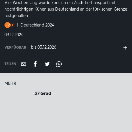
Vier Wochen lang wurde kürzlich ein Zuchttiertransport mit
hochträchtigen Kühen aus Deutschland an der türkischen Grenze
festgehalten.
Produktionsland
Deutschland 2024
und
DATUM:
03.12.2024
-
jahr:
bis 03.12.2026
VERFÜGBAR
weltweit
VERFÜGBAR
BIS:
TEILEN
MEHR
37 Grad