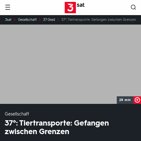
Hauptnavigation
3SAT
Sie
3sat
Gesellschaft
37 Grad
37°: Tiertransporte: Gefangen zwischen Grenzen
sind
hier:
28 min
Gesellschaft
37°: Tiertransporte: Gefangen
zwischen Grenzen