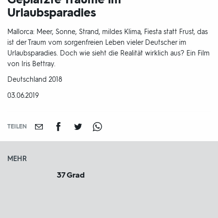
Urlaubsparadies
Mallorca: Meer, Sonne, Strand, mildes Klima, Fiesta statt Frust, das
ist der Traum vom sorgenfreien Leben vieler Deutscher im
Urlaubsparadies. Doch wie sieht die Realität wirklich aus? Ein Film
von Iris Bettray.
Produktionsland
Deutschland 2018
und
DATUM:
03.06.2019
-
jahr:
TEILEN
MEHR
37 Grad