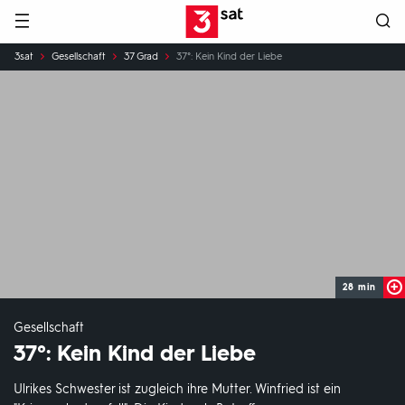
Hauptnavigation
3SAT
Sie
3sat
Gesellschaft
37 Grad
37°: Kein Kind der Liebe
sind
hier:
28 min
Gesellschaft
37°: Kein Kind der Liebe
Ulrikes Schwester ist zugleich ihre Mutter. Winfried ist ein