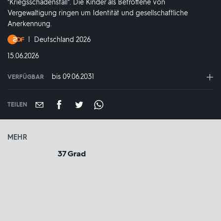
"Kriegsschadensfall". Die Kinder als Betroffene von
Vergewaltigung ringen um Identität und gesellschaftliche
Anerkennung.
Produktionsland
Deutschland 2026
und
DATUM:
15.06.2026
-
jahr:
bis 09.06.2031
VERFÜGBAR
weltweit
VERFÜGBAR
BIS:
TEILEN
MEHR
37 Grad