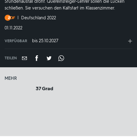
Stundenausfall droht. Quereinsteiger-Lehrer sollen die Lücken
schließen. Sie versuchen den Kaltstart im Klassenzimmer.
Produktionsland
Deutschland 2022
und
DATUM:
01.11.2022
-
jahr:
bis 25.10.2027
VERFÜGBAR
weltweit
VERFÜGBAR
BIS:
TEILEN
MEHR
37 Grad