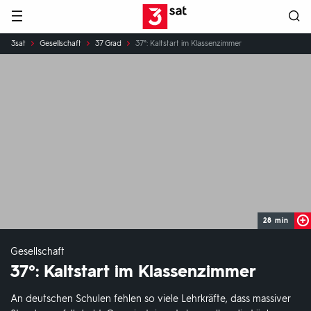
Hauptnavigation
3SAT
Sie
3sat
Gesellschaft
37 Grad
37°: Kaltstart im Klassenzimmer
sind
hier:
28 min
Gesellschaft
37°: Kaltstart im Klassenzimmer
An deutschen Schulen fehlen so viele Lehrkräfte, dass massiver