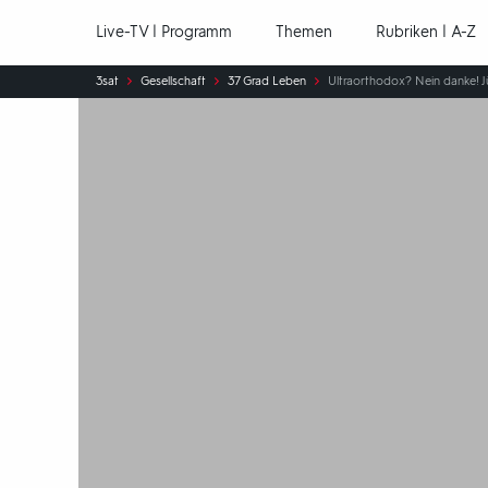
Hauptnavigation
Live-TV | Programm
Themen
Rubriken | A-Z
Sie
3sat
Gesellschaft
37 Grad Leben
Ultraorthodox? Nein danke! J
sind
hier: