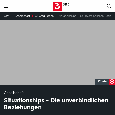
Hauptnavigation
3SAT
Sie
3sat
Gesellschaft
37 Grad Leben
Situationships - Die unverbindlichen Bezieh
sind
hier:
27 min
Gesellschaft
Situationships - Die unverbindlichen
Beziehungen