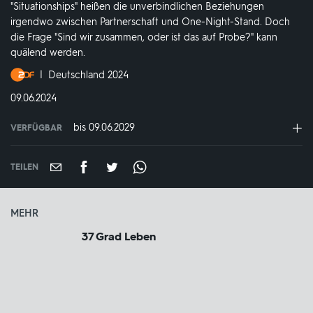
"Situationships" heißen die unverbindlichen Beziehungen
irgendwo zwischen Partnerschaft und One-Night-Stand. Doch
die Frage "Sind wir zusammen, oder ist das auf Probe?" kann
quälend werden.
Produktionsland
Deutschland 2024
und
DATUM:
09.06.2024
-
jahr:
bis 09.06.2029
VERFÜGBAR
weltweit
VERFÜGBAR
BIS:
TEILEN
MEHR
37 Grad Leben