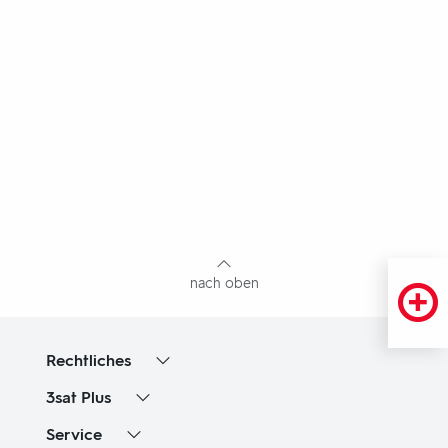
Fußbereich
mit
Inhaltsangabe
nach oben
Rechtliches
3sat
Plus
Service