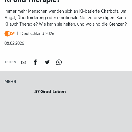
Immer mehr Menschen wenden sich an KI-basierte Chatbots, um
Angst, Überforderung oder emotionale Not zu bewältigen. Kann
KI auch Therapie? Wie kann sie helfen, und wo sind die Grenzen?
Produktionsland
Deutschland 2026
und
DATUM:
08.02.2026
-
jahr:
TEILEN
MEHR
37 Grad Leben