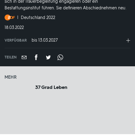
sich in der Trauerbegleitung engagieren oder ein
Bestattungsinstitut führen. Sie definieren Abschiednehmen neu.
Produktionsland
Deutschland 2022
und
DATUM:
18.03.2022
-
jahr:
bis 13.03.2027
VERFÜGBAR
weltweit
VERFÜGBAR
BIS:
TEILEN
MEHR
37 Grad Leben