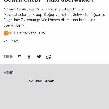
Massive Gewalt, zwei Schicksale: Yasin überlebt eine
Messerattacke nur knapp, Doğuş verliert die Schwester Tuğçe als
Folge ihrer Zivilcourage. Wie können die Männer ihren Hass
überwinden?
Produktionsland
Deutschland 2025
und
DATUM:
23.11.2025
-
jahr:
TEILEN
MEHR
37 Grad Leben