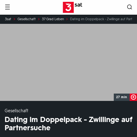
Hauptnavigation
3SAT
Sie
3sat
Gesellschaft
37 Grad Leben
Dating im Doppelpack - Zwillinge auf Partne
sind
hier:
27 min
Gesellschaft
Dating im Doppelpack - Zwillinge auf
Partnersuche