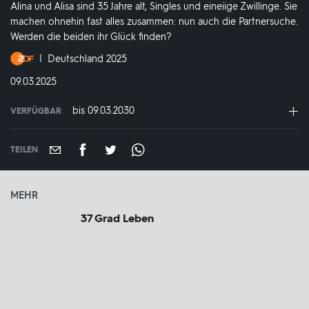
Alina und Alisa sind 35 Jahre alt, Singles und eineiige Zwillinge. Sie
machen ohnehin fast alles zusammen: nun auch die Partnersuche.
Werden die beiden ihr Glück finden?
Produktionsland
Deutschland 2025
und
DATUM:
09.03.2025
-
jahr:
bis 09.03.2030
VERFÜGBAR
weltweit
VERFÜGBAR
BIS:
TEILEN
MEHR
37 Grad Leben