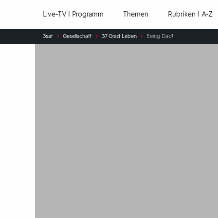
Hauptnavigation
Live-TV | Programm
Themen
Rubriken | A-Z
Sie
3sat
Gesellschaft
37 Grad Leben
Being Dad!
sind
hier: