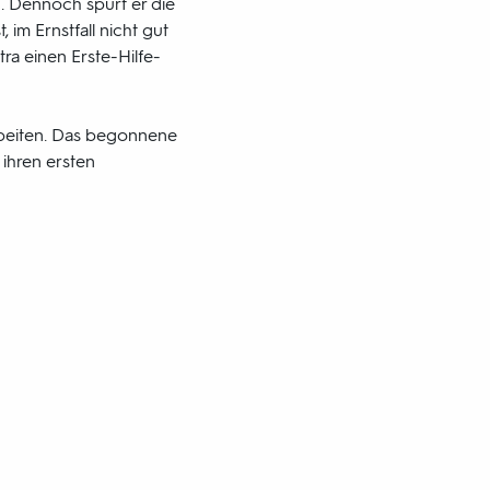
. Dennoch spürt er die
im Ernstfall nicht gut
ra einen Erste-Hilfe-
rbeiten. Das begonnene
e ihren ersten