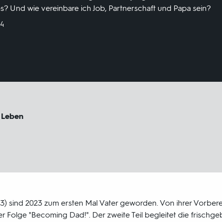
s? Und wie vereinbare ich Job, Partnerschaft und Papa sein?
24
 Leben
(33) sind 2023 zum ersten Mal Vater geworden. Von ihrer Vorber
er Folge "Becoming Dad!". Der zweite Teil begleitet die frisch