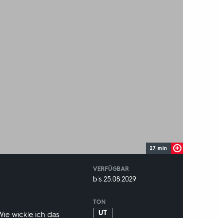
27 min
VERFÜGBAR
weltweit
VERFÜGBAR
bis 25.08.2029
BIS:
TON
UT
Wie wickle ich das