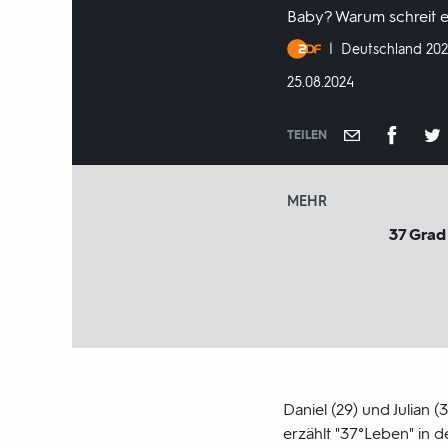
Baby? Warum schreit e
Produktionsland
Deutschland 20
und
DATUM:
25.08.2024
-
jahr:
TEILEN
MEHR
37 Grad
Daniel (29) und Julian 
erzählt "37°Leben" in d