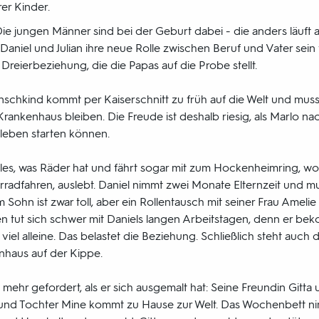
rer Kinder.
 Die jungen Männer sind bei der Geburt dabei - die anders läuft a
niel und Julian ihre neue Rolle zwischen Beruf und Vater sein 
 Dreierbeziehung, die die Papas auf die Probe stellt.
nschkind kommt per Kaiserschnitt zu früh auf die Welt und mu
rankenhaus bleiben. Die Freude ist deshalb riesig, als Marlo n
enleben starten können.
alles, was Räder hat und fährt sogar mit zum Hockenheimring, wo
radfahren, auslebt. Daniel nimmt zwei Monate Elternzeit und mus
m Sohn ist zwar toll, aber ein Rollentausch mit seiner Frau Amelie
en tut sich schwer mit Daniels langen Arbeitstagen, denn er be
 viel alleine. Das belastet die Beziehung. Schließlich steht auch 
nhaus auf der Kippe.
t mehr gefordert, als er sich ausgemalt hat: Seine Freundin Gitta 
und Tochter Mine kommt zu Hause zur Welt. Das Wochenbett nimm