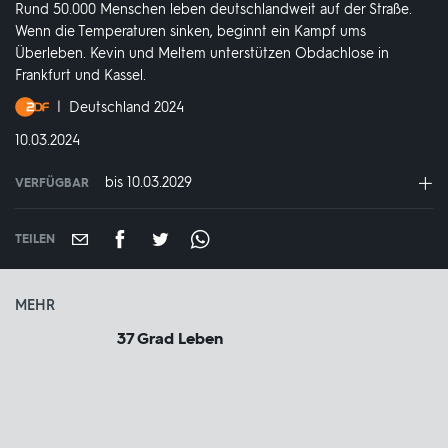
Rund 50.000 Menschen leben deutschlandweit auf der Straße.
Wenn die Temperaturen sinken, beginnt ein Kampf ums
Überleben. Kevin und Meltem unterstützen Obdachlose in
Frankfurt und Kassel.
Produktionsland
Deutschland 2024
und
DATUM:
10.03.2024
-
jahr:
bis 10.03.2029
VERFÜGBAR
weltweit
VERFÜGBAR
BIS:
TEILEN
MEHR
37 Grad Leben