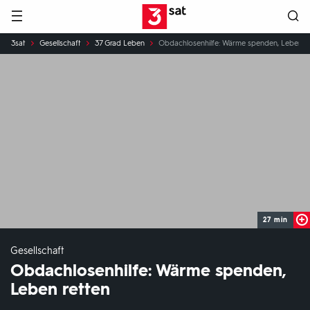
Hauptnavigation
3SAT
Sie
3sat
Gesellschaft
37 Grad Leben
Obdachlosenhilfe: Wärme spenden, Leben r
sind
hier:
27 min
Gesellschaft
Obdachlosenhilfe: Wärme spenden,
Leben retten