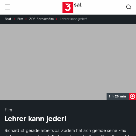
Hauptnavigation
3SAT
Sie
3sat
Film
ZDF-Fernsehfilm
Lehrer kann jeder!
sind
hier:
1 h 28 min
Film
Lehrer kann jeder!
Richard ist gerade arbeitslos. Zudem hat sich gerade seine Frau