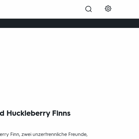
Vierteiler nach den Romanen von
Mark Twain.
d Huckleberry Finns
ry Finn, zwei unzertrennliche Freunde,