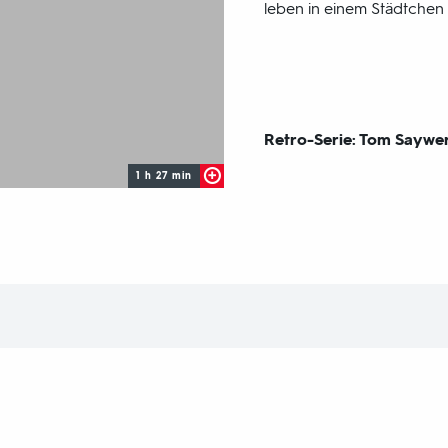
leben in einem Städtchen 
Sendungsbereich:
Retro-Serie: Tom Saywe
1 h 27 min