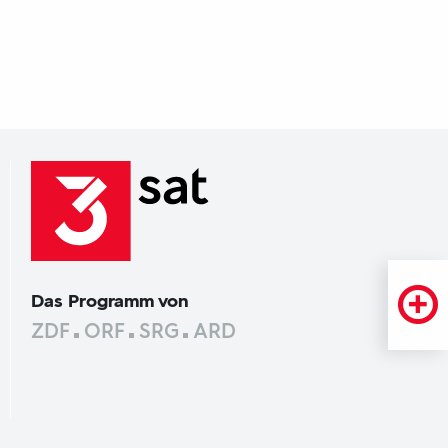
Das Programm von
ZDF
ORF
SRG
ARD