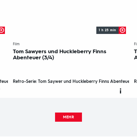
1 h 25 min
-
Film
F
Tom Sawyers und Huckleberry Finns
T
Abenteuer (3/4)
A
teuer
Retro-Serie: Tom Saywer und Huckleberry Finns Abenteuer
R
MEHR