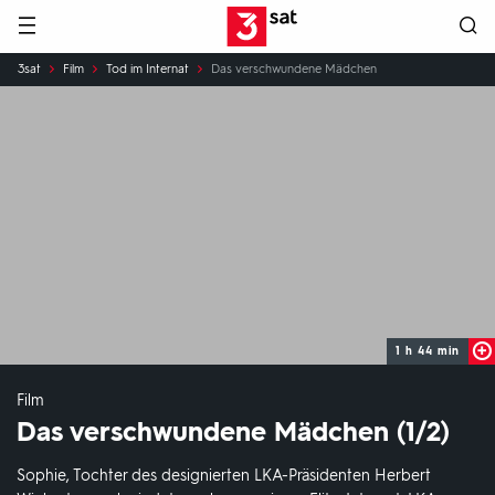
Hauptnavigation
3SAT
Sie
3sat
Film
Tod im Internat
Das verschwundene Mädchen
sind
hier:
1 h 44 min
Film
Das verschwundene Mädchen (1/2)
Sophie, Tochter des designierten LKA-Präsidenten Herbert