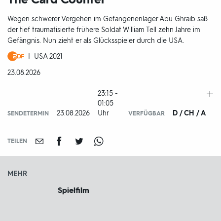
Wegen schwerer Vergehen im Gefangenenlager Abu Ghraib saß
der tief traumatisierte frühere Soldat William Tell zehn Jahre im
Gefängnis. Nun zieht er als Glücksspieler durch die USA.
Produktionsland
USA 2021
und
DATUM:
23.08.2026
-
jahr:
23:15 -
01:05
23.08.2026
Uhr
D / CH / A
IN
SENDETERMIN
VERFÜGBAR
TEILEN
MEHR
Spielfilm