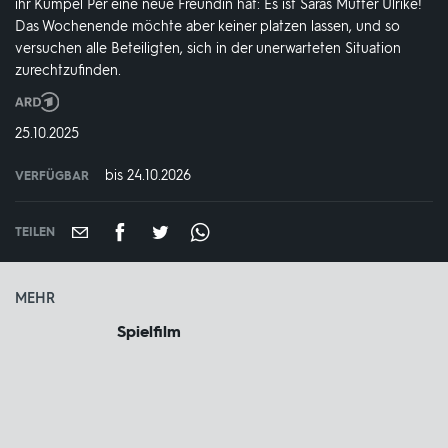
ihr Kumpel Per eine neue Freundin hat: Es ist Saras Mutter Ulrike!
Das Wochenende möchte aber keiner platzen lassen, und so
versuchen alle Beteiligten, sich in der unerwarteten Situation
zurechtzufinden.
Produktionsland
und
DATUM:
25.10.2025
-
jahr:
bis 24.10.2026
VERFÜGBAR
weltweit
VERFÜGBAR
BIS:
TEILEN
MEHR
Spielfilm