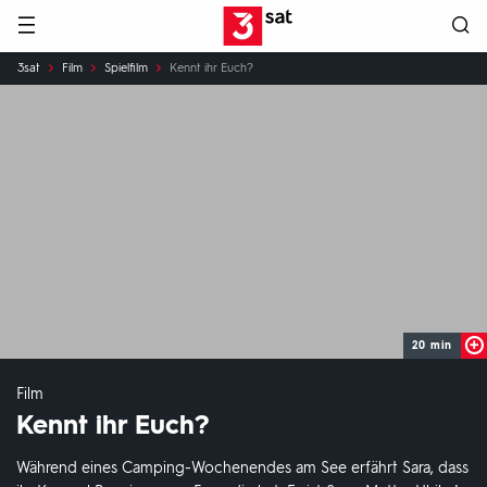
Hauptnavigation
3SAT
Sie
3sat
Film
Spielfilm
Kennt ihr Euch?
sind
hier:
20 min
Film
Kennt ihr Euch?
Während eines Camping-Wochenendes am See erfährt Sara, dass