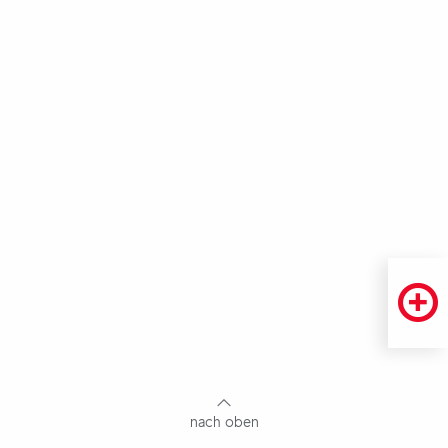
Fußbereich
mit
Inhaltsangabe
nach oben