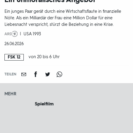
Ein junges Paar gerät durch eine Wirtschaftsflaute in finanzielle
Nöte. Als ein Milliardär der Frau eine Million Dollar für eine
Liebesnacht verspricht, stürzt die Beziehung in eine Krise.
Produktionsland
USA 1993
und
DATUM:
26.06.2026
-
jahr:
von 20 bis 6 Uhr
FSK 12
FSK
TEILEN
MEHR
Spielfilm