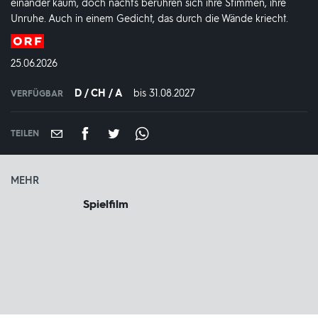
einander kaum, doch nachts berühren sich ihre Stimmen, ihre
Unruhe. Auch in einem Gedicht, das durch die Wände kriecht.
Produktionsland
und
DATUM:
25.06.2026
-
jahr:
D / CH / A
bis 31.08.2027
IN
VERFÜGBAR
VERFÜGBAR
BIS:
TEILEN
MEHR
Spielfilm