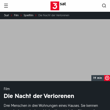
Hauptnavigation
3SAT
Sie
3sat
Film
Spielfilm
Die Nacht der Verlorenen
sind
hier:
19 min
Film
Die Nacht der Verlorenen
Drei Menschen in drei Wohnungen eines Hauses. Sie kennen