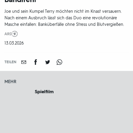
Joe und sein Kumpel Terry möchten nicht im Knast versauern.
Nach einem Ausbruch lässt sich das Duo eine revolutionäre
Masche einfallen: Banküberfälle ohne Stress und Blutvergießen.
Produktionsland
und
DATUM:
13.03.2026
-
jahr:
TEILEN
MEHR
Spielfilm