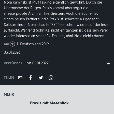
Nora Kaminski ist Multitasking eigentlich gewohnt. Durch die
Übernahme der Rügen-Praxis kommt aber sogar die
stresserprobte Ärztin an ihre Grenzen. Auch die Suche nach
einem neuen Partner für die Praxis ist schwerer als gedacht.
Seltsam findet Nora, dass ihr "Ex" Peer schon wieder auf der Insel
auftaucht. Während Sohn Kai nicht entgangen ist, dass sein Vater
wieder Interesse an seiner Ex-Frau hat, ahnt Nora nichts davon.
Produktionsland
Deutschland 2019
und
DATUM:
03.01.2026
-
jahr:
bis 02.01.2027
VERFÜGBAR
weltweit
VERFÜGBAR
BIS:
TEILEN
MEHR
Praxis mit Meerblick