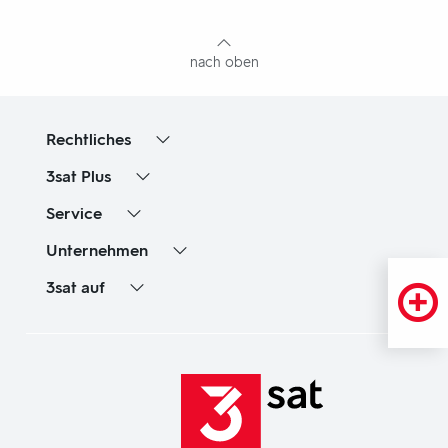
Inhaltsangabe
nach oben
Rechtliches
3sat
Plus
Service
Unternehmen
3sat
auf