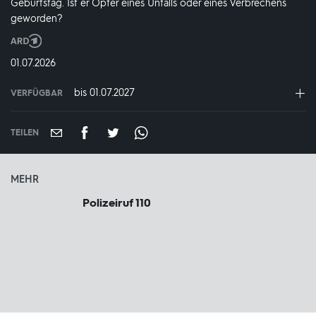
Geburtstag. Ist er Opfer eines Unfalls oder eines Verbrechens
geworden?
Produktionsland
und
DATUM:
01.07.2026
-
jahr:
bis 01.07.2027
VERFÜGBAR
weltweit
VERFÜGBAR
BIS:
TEILEN
MEHR
Polizeiruf 110