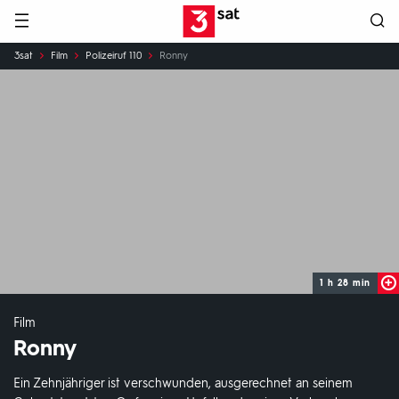
Hauptnavigation
3SAT
Sie
3sat
Film
Polizeiruf 110
Ronny
sind
hier:
1 h 28 min
Film
Ronny
Ein Zehnjähriger ist verschwunden, ausgerechnet an seinem