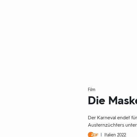
Film
Die Maske
Der Karneval endet fü
Austernzüchters unter
Produktionsland
Italien 2022