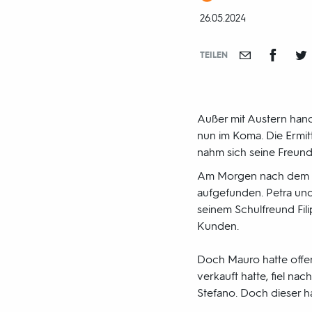
und
DATUM:
26.05.2024
-
jahr:
TEILEN
Außer mit Austern hande
nun im Koma. Die Ermitt
nahm sich seine Freund
Am Morgen nach dem gr
aufgefunden. Petra und
seinem Schulfreund Fili
Kunden.
Doch Mauro hatte offenb
verkauft hatte, fiel n
Stefano. Doch dieser ha