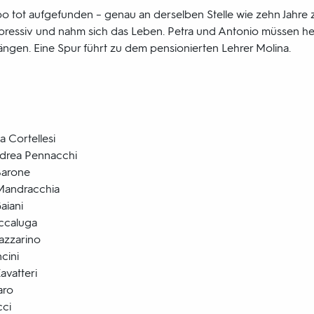
ppo tot aufgefunden – genau an derselben Stelle wie zehn Jahre
epressiv und nahm sich das Leben. Petra und Antonio müssen her
gen. Eine Spur führt zu dem pensionierten Lehrer Molina.
a Cortellesi
drea Pennacchi
Barone
 Mandracchia
aiani
accaluga
azzarino
cini
avatteri
aro
cci