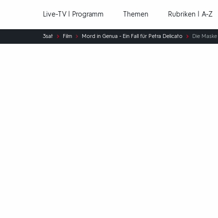
Hauptnavigation
Live-TV | Programm
Themen
Rubriken | A-Z
Sie
3sat
Film
Mord in Genua - Ein Fall für Petra Delicato
Die Maske 
sind
hier: