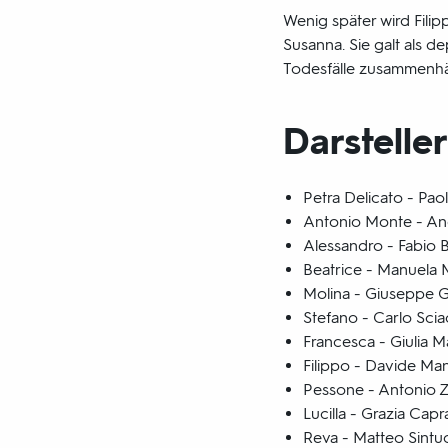
Wenig später wird Fili
Susanna. Sie galt als d
Todesfälle zusammenhän
Darsteller
Petra Delicato - Paol
Antonio Monte - An
Alessandro - Fabio 
Beatrice - Manuela
Molina - Giuseppe G
Stefano - Carlo Sci
Francesca - Giulia M
Filippo - Davide Man
Pessone - Antonio Z
Lucilla - Grazia Capr
Reva - Matteo Sintu