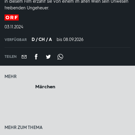
in diesem Film erzählt sie von einem im alten Wien sein Unwesen
treibenden Ungeheuer.
Produktionsland
und
DATUM:
03.11.2024
-
jahr:
D / CH / A
bis 08.09.2026
IN
VERFÜGBAR
VERFÜGBAR
BIS:
TEILEN
MEHR
Märchen
MEHR ZUM THEMA