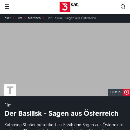
Hauptnavigation
3SAT
Sie
3sat
Film
Märchen
Der Basilisk - Sagen aus Österreich
sind
hier:
10 min
Film
Der Basilisk - Sagen aus Österreich
Katharina Straßer präsentiert als Erzählerin Sagen aus Österreich: