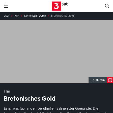
Hauptnavigation
3SAT
Sie
3sat
Film
Kommissar Dupin
Bretonisches Gold
sind
hier:
1 h 28 min
Film
Bretonisches Gold
Es ist was faul in den berühmten Salinen der Guérande: Die