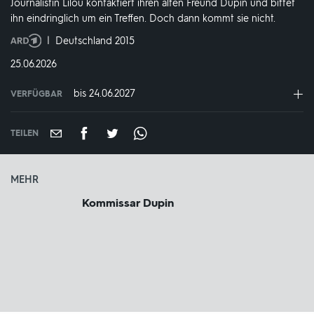
Journalistin Lilou kontaktiert ihren alten Freund Dupin und bittet
ihn eindringlich um ein Treffen. Doch dann kommt sie nicht.
Produktionsland
Deutschland 2015
und
DATUM:
25.06.2026
-
jahr:
bis 24.06.2027
VERFÜGBAR
weltweit
VERFÜGBAR
BIS:
TEILEN
MEHR
Kommissar Dupin