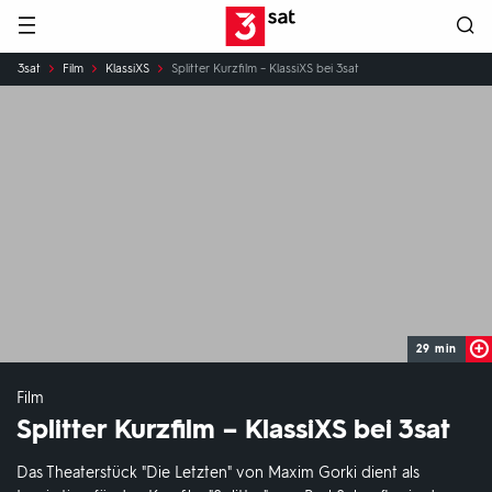
Hauptnavigation
3SAT
Sie
3sat
Film
KlassiXS
Splitter Kurzfilm – KlassiXS bei 3sat
sind
hier:
29 min
Film
Splitter Kurzfilm – KlassiXS bei
3sat
Das Theaterstück "Die Letzten" von Maxim Gorki dient als