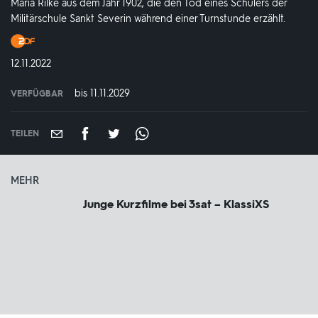
Maria Rilke aus dem Jahr 1902, die den Tod eines Schülers der
Militärschule Sankt Severin während einer Turnstunde erzählt.
Produktionsland
und
DATUM:
12.11.2022
-
jahr:
bis 11.11.2029
VERFÜGBAR
weltweit
VERFÜGBAR
BIS:
TEILEN
MEHR
Junge Kurzfilme bei 3sat – KlassiXS