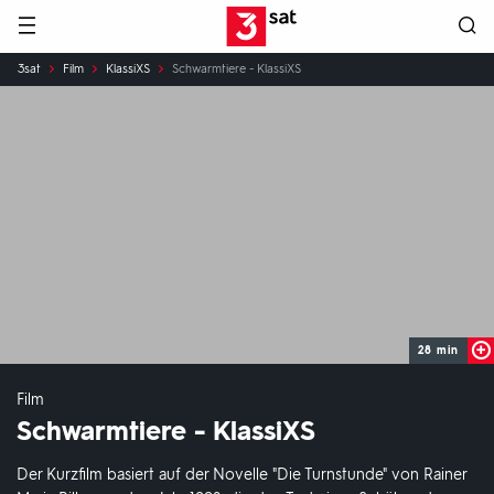
Hauptnavigation
3SAT
Sie
3sat
Film
KlassiXS
Schwarmtiere - KlassiXS
sind
hier:
28 min
Film
Schwarmtiere - KlassiXS
Der Kurzfilm basiert auf der Novelle "Die Turnstunde" von Rainer