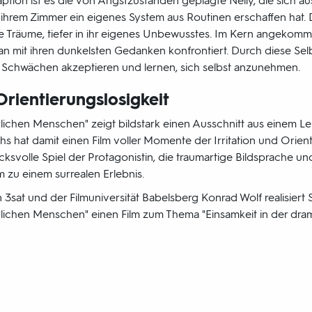
ption ist es die von Angstzuständen geplagte Nelly, die sich a
hrem Zimmer ein eigenes System aus Routinen erschaffen hat. 
re Träume, tiefer in ihr eigenes Unbewusstes. Im Kern angekomm
n mit ihren dunkelsten Gedanken konfrontiert. Durch diese S
re Schwächen akzeptieren und lernen, sich selbst anzunehmen.
Orientierungslosigkeit
rlichen Menschen" zeigt bildstark einen Ausschnitt aus einem L
s hat damit einen Film voller Momente der Irritation und Orient
ksvolle Spiel der Protagonistin, die traumartige Bildsprache und
 zu einem surrealen Erlebnis.
sat und der Filmuniversität Babelsberg Konrad Wolf realisiert 
lichen Menschen" einen Film zum Thema "Einsamkeit in der drama