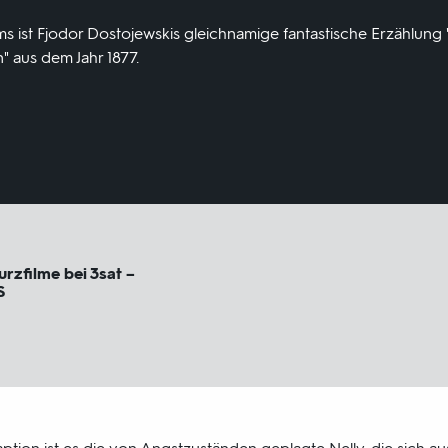
s ist Fjodor Dostojewskis gleichnamige fantastische Erzählung 
 aus dem Jahr 1877.
urzfilme bei 3sat –
S