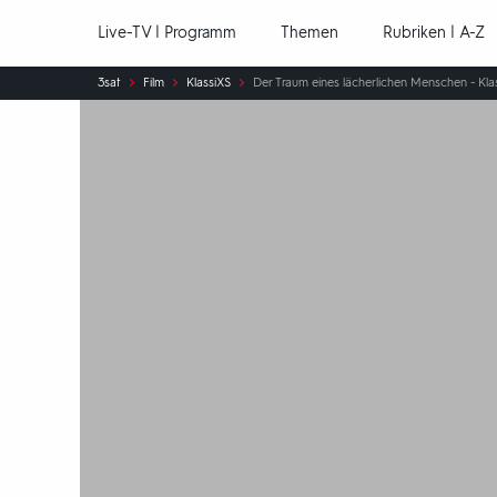
Hauptnavigation
Live-TV | Programm
Themen
Rubriken | A-Z
Sie
3sat
Film
KlassiXS
Der Traum eines lächerlichen Menschen - Kla
sind
hier: