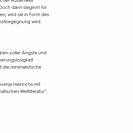
us der Außenwelt
Doch dann beginnt für
en, wird sie in Form des
elbstbegegnung wird
eben voller Ängste und
ierungslosigkeit
 die minimalistische
Svenja Heinrichs mit
tischen Weltliteratur".