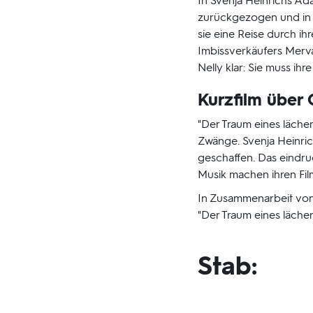
In Svenja Heinrichs Ada
zurückgezogen und in i
sie eine Reise durch ih
Imbissverkäufers Merva
Nelly klar: Sie muss ih
Kurzfilm über 
"Der Traum eines läche
Zwänge. Svenja Heinrich
geschaffen. Das eindruc
Musik machen ihren Film
In Zusammenarbeit von 3
"Der Traum eines lächer
Stab: