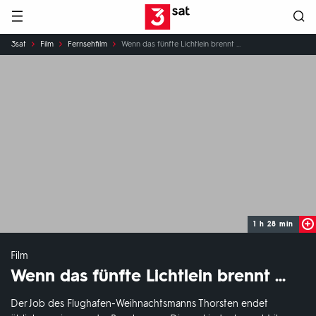
Hauptnavigation
3SAT
Sie
3sat
Film
Fernsehfilm
Wenn das fünfte Lichtlein brennt ...
sind
hier:
1 h 28 min
Film
Wenn das fünfte Lichtlein brennt ...
Der Job des Flughafen-Weihnachtsmanns Thorsten endet