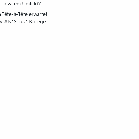
s privatem Umfeld?
 Tête-à-Tête erwartet
v. Als "Spusi"-Kollege