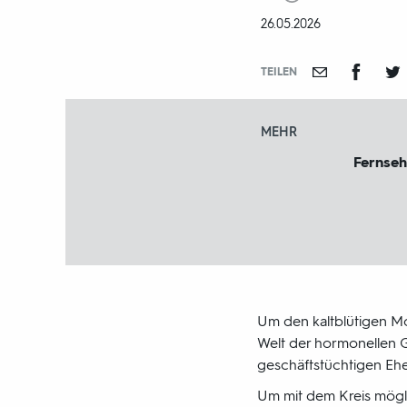
und
DATUM:
26.05.2026
-
jahr:
TEILEN
MEHR
Fernseh
Um den kaltblütigen Mor
Welt der hormonellen G
geschäftstüchtigen Ehe
Um mit dem Kreis mögl