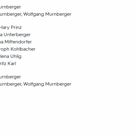
urnberger
urnberger, Wolfgang Murnberger
Hary Prinz
na Unterberger
na Mittendorfer
stoph Kohlbacher
lena Uhlig
itz Karl
urnberger
urnberger, Wolfgang Murnberger