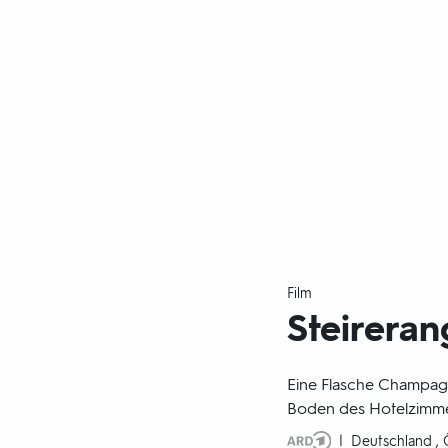
Film
Steireran
Eine Flasche Champagn
Boden des Hotelzimmer
Produktionsland
Deutschland , 