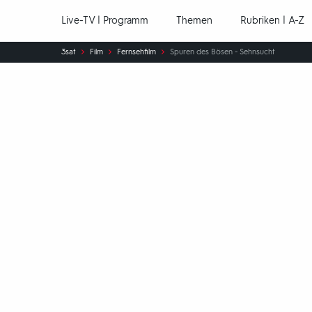
Hauptnavigation
Live-TV | Programm
Themen
Rubriken | A-Z
Sie
3sat
Film
Fernsehfilm
Spuren des Bösen - Sehnsucht
sind
hier: