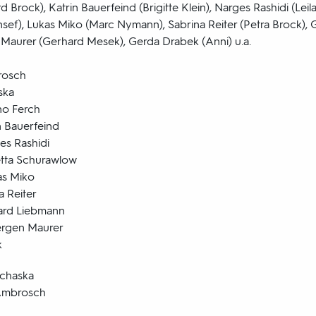
 Brock), Katrin Bauerfeind (Brigitte Klein), Narges Rashidi (Leil
ef), Lukas Miko (Marc Nymann), Sabrina Reiter (Petra Brock),
n Maurer (Gerhard Mesek), Gerda Drabek (Anni) u.a.
rosch
ska
no Ferch
in Bauerfeind
es Rashidi
etta Schurawlow
as Miko
a Reiter
ard Liebmann
ergen Maurer
k
ochaska
 Ambrosch