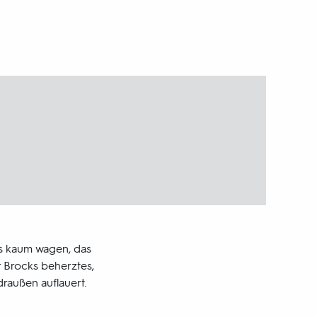
es kaum wagen, das
r Brocks beherztes,
raußen auflauert.