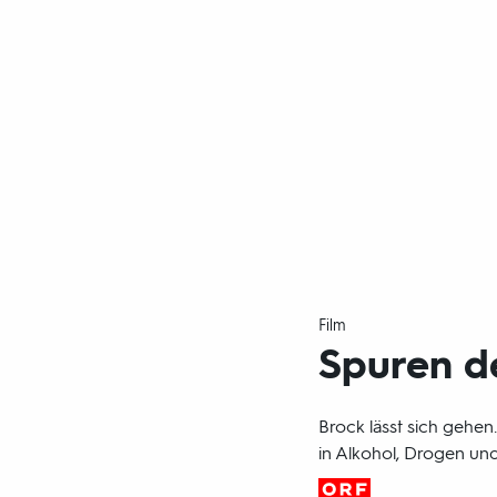
Film
Spuren d
Brock lässt sich gehen
in Alkohol, Drogen u
Produktionsland