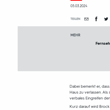
und
DATUM:
05.03.2024
-
jahr:
TEILEN
MEHR
Fernseh
Dabei bemerkt er, dass
Haus zu verlassen. Als 
verbales Eingreifen de
Kurz darauf wird Broc