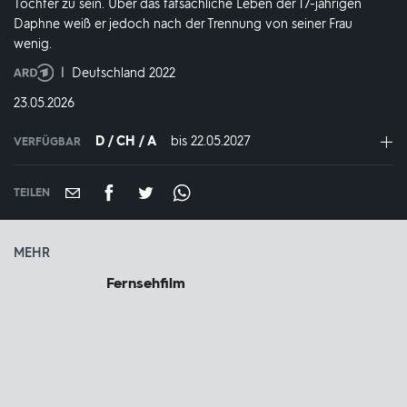
Tochter zu sein. Über das tatsächliche Leben der 17-jährigen
Daphne weiß er jedoch nach der Trennung von seiner Frau
wenig.
Produktionsland
Deutschland 2022
und
DATUM:
23.05.2026
-
jahr:
D / CH / A
bis 22.05.2027
IN
VERFÜGBAR
VERFÜGBAR
BIS:
TEILEN
MEHR
Fernsehfilm