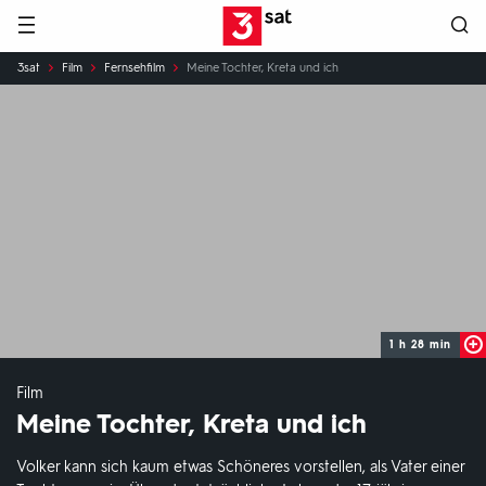
Hauptnavigation
3SAT
Sie
3sat
Film
Fernsehfilm
Meine Tochter, Kreta und ich
sind
hier:
1 h 28 min
Film
Meine Tochter, Kreta und ich
Volker kann sich kaum etwas Schöneres vorstellen, als Vater einer