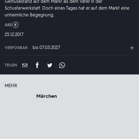
Gemüsestand auf dem Markt als dem Vater in der
Schusterwerkstatt. Doch eines Tages hat er auf dem Markt eine
unheimliche Begegnung.
Produktionsland
und
DATUM:
25.12.2017
-
jahr:
bis 07.03.2027
VERFÜGBAR
weltweit
VERFÜGBAR
BIS:
TEILEN
MEHR
Märchen