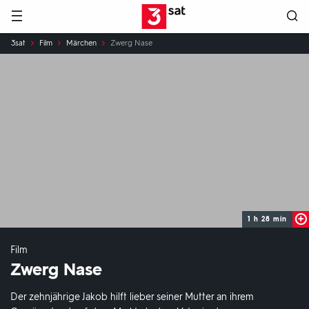
Hauptnavigation
3SAT
Sie
3sat
Film
Märchen
Zwerg Nase
sind
hier:
1 h 28 min
Film
Zwerg Nase
Der zehnjährige Jakob hilft lieber seiner Mutter an ihrem