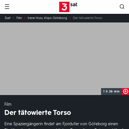
Hauptnavigation
3SAT
Sie
3sat
Film
Irene Huss, Kripo Göteborg
Der tätowierte Torso
sind
hier:
1 h 26 min
Film
Der tätowierte Torso
Eine Spaziergängerin findet am Fjordufer von Göteborg einen