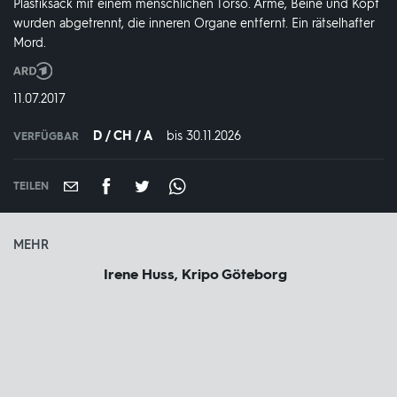
Plastiksack mit einem menschlichen Torso. Arme, Beine und Kopf
wurden abgetrennt, die inneren Organe entfernt. Ein rätselhafter
Mord.
Produktionsland
und
DATUM:
11.07.2017
-
jahr:
D / CH / A
bis 30.11.2026
IN
VERFÜGBAR
VERFÜGBAR
BIS:
TEILEN
MEHR
Irene Huss, Kripo Göteborg