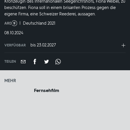
Kronzeugin des Internationalen Seegerichtshofs, Fiona Weibel, zu
beschützen. Fiona soll in einem brisanten Prozess gegen die
eigene Firma, eine Schweizer Reederei, aussagen.
Produktionsland
Deutschland 2021
und
DATUM:
08.10.2024
-
jahr:
bis 23.02.2027
VERFÜGBAR
weltweit
VERFÜGBAR
BIS:
TEILEN
MEHR
Fernsehfilm