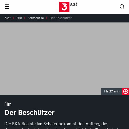
Hauptnavigation
3SAT
Sie
3sat
Film
Fernsehfilm
Der Beschützer
sind
hier:
1 h 27 min
Film
Der Beschützer
Der BKA-Beamte Jan Schäfer bekommt den Auftrag, die