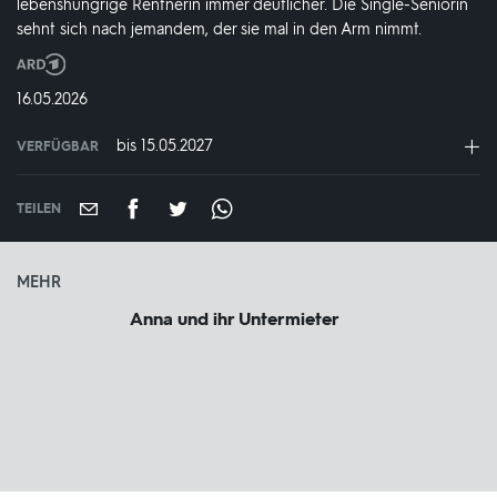
lebenshungrige Rentnerin immer deutlicher. Die Single-Seniorin
sehnt sich nach jemandem, der sie mal in den Arm nimmt.
Produktionsland
und
DATUM:
16.05.2026
-
jahr:
bis 15.05.2027
VERFÜGBAR
weltweit
VERFÜGBAR
BIS:
TEILEN
MEHR
Anna und ihr Untermieter