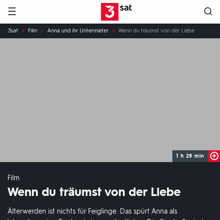
Hauptnavigation
3SAT
Sie
3sat
Film
Anna und ihr Untermieter
Wenn du träumst von der Liebe
sind
hier:
1 h 28 min
Film
Wenn du träumst von der Liebe
Älterwerden ist nichts für Feiglinge. Das spürt Anna als