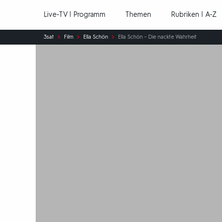
Hauptnavigation
Live-TV | Programm
Themen
Rubriken | A-Z
Sie
3sat
Film
Ella Schön
Ella Schön – Die nackte Wahrheit
sind
hier: