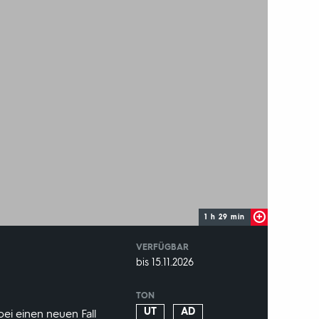
1 h 29 min
VERFÜGBAR
weltweit
VERFÜGBAR
bis 15.11.2026
BIS:
TON
UT
AD
bei einen neuen Fall