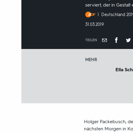
serviert, der in Gestal
Produktionsland
Deutschland 201
und
DATUM:
31.03.2019
-
jahr:
TEILEN
MEHR
Ella Sc
Holger Packebusch, der
nächsten Morgen in Ko