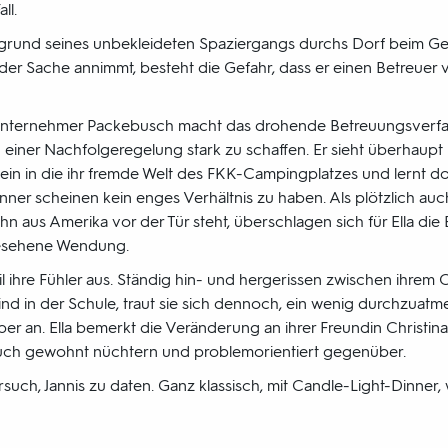
ll.
rund seines unbekleideten Spaziergangs durchs Dorf beim Ger
der Sache annimmt, besteht die Gefahr, dass er einen Betreuer 
Unternehmer Packebusch macht das drohende Betreuungsverfa
einer Nachfolgeregelung stark zu schaffen. Er sieht überhaupt n
 ein in die ihr fremde Welt des FKK-Campingplatzes und lernt 
ner scheinen kein enges Verhältnis zu haben. Als plötzlich au
 aus Amerika vor der Tür steht, überschlagen sich für Ella die Er
esehene Wendung.
il ihre Fühler aus. Ständig hin- und hergerissen zwischen ihrem
d in der Schule, traut sie sich dennoch, ein wenig durchzuatme
ber an. Ella bemerkt die Veränderung an ihrer Freundin Christin
uch gewohnt nüchtern und problemorientiert gegenüber.
such, Jannis zu daten. Ganz klassisch, mit Candle-Light-Dinner, 