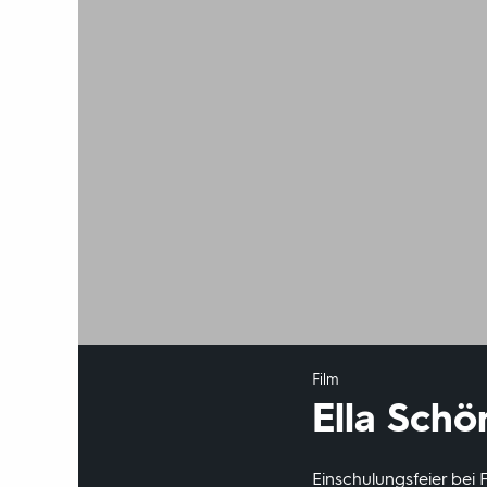
Film
Ella Schö
Einschulungsfeier bei F