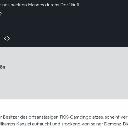
t eines nackten Mannes durchs Dorf läuft.
9
hön
 Besitzer des ortsansässigen FKK-Campingplatzes, scheint verwi
llkamps Kanzlei auftaucht und stockend von seiner Demenz-Dia