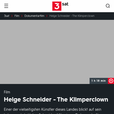
Hauptnavigation
3SAT
Sie
3sat
Film
Dokumentarfilm
Helge Schneider - The Klimperclown
sind
hier:
1 h 18 min
Film
Helge Schneider - The Klimperclown
Einer der vielseitigsten Künstler dieses Landes blickt auf sein