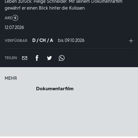
Leben zurück: Helge Schneider. Mit seinem Dokumentarfilm
gewährt er einen Blick hinter die Kulissen.
Produktionsland
und
DATUM:
12.07.2026
-
jahr:
D / CH / A
bis 09.10.2026
IN
VERFÜGBAR
VERFÜGBAR
BIS:
TEILEN
MEHR
Dokumentarfilm