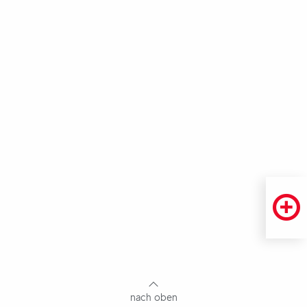
Fußbereich
mit
Inhaltsangabe
nach oben