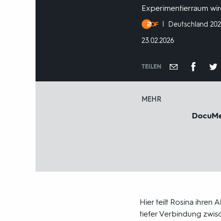
Experimentierraum wir
Produktionsland
Deutschland 20
und
DATUM:
23.02.2026
-
jahr:
TEILEN
MEHR
DocuM
Hier teilt Rosina ihren
tiefer Verbindung zwisc