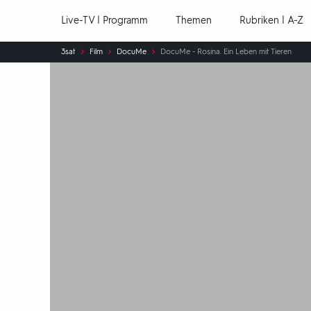
Hauptnavigation
Live-TV | Programm
Themen
Rubriken | A-Z
Sie
3sat
Film
DocuMe
DocuMe - Rosina. Ein Leben mit Tieren
sind
hier: