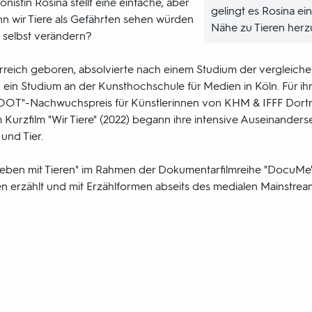
nistin Rosina stellt eine einfache, aber
gelingt es Rosina e
n wir Tiere als Gefährten sehen würden
Nähe zu Tieren herzu
 selbst verändern?
erreich geboren, absolvierte nach einem Studium der vergleich
 ein Studium an der Kunsthochschule für Medien in Köln. Für ihr
OOT"-Nachwuchspreis für Künstlerinnen von KHM & IFFF Dort
 Kurzfilm "Wir Tiere" (2022) begann ihre intensive Auseinander
und Tier.
n Leben mit Tieren" im Rahmen der Dokumentarfilmreihe "DocuMe
erzählt und mit Erzählformen abseits des medialen Mainstream