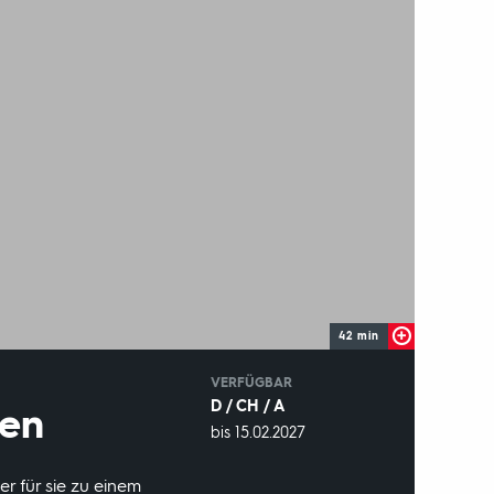
42 min
IN
VERFÜGBAR
D / CH / A
ren
VERFÜGBAR
bis 15.02.2027
BIS:
er für sie zu einem