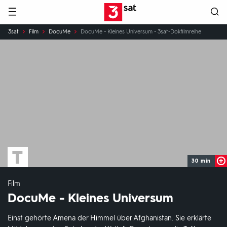
Hauptnavigation
3SAT
Sie
3sat
Film
DocuMe
DocuMe - Kleines Universum - 3sat-Dokfilmreihe
sind
hier:
30 min
Film
DocuMe - Kleines Universum
Einst gehörte Amena der Himmel über Afghanistan. Sie erklärte