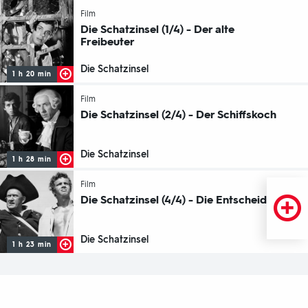
-
Film
Die Schatzinsel (1/4) - Der alte
Freibeuter
Die Schatzinsel
1 h 20 min
-
Film
Die Schatzinsel (2/4) - Der Schiffskoch
Die Schatzinsel
1 h 28 min
-
Film
Die Schatzinsel (4/4) - Die Entscheidung
Die Schatzinsel
1 h 23 min
Fußbereich
mit