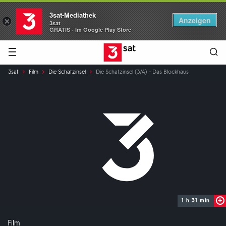
3sat-Mediathek
Anzeigen
×
3sat
GRATIS - Im Google Play Store
Hauptnavigation
3SAT
Sie
3sat
Film
Die Schatzinsel
Die Schatzinsel (3/4) - Das Blockhaus
sind
hier:
1 h 31 min
Film