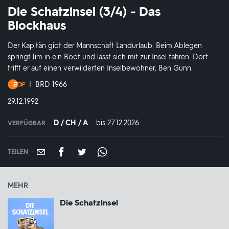
Die Schatzinsel (3/4) - Das
Blockhaus
Der Kapitän gibt der Mannschaft Landurlaub. Beim Ablegen
springt Jim in ein Boot und lässt sich mit zur Insel fahren. Dort
trifft er auf einen verwilderten Inselbewohner, Ben Gunn.
Produktionsland
BRD 1966
und
DATUM:
29.12.1992
-
jahr:
D / CH / A
bis 27.12.2026
IN
VERFÜGBAR
VERFÜGBAR
BIS:
TEILEN
MEHR
Die Schatzinsel