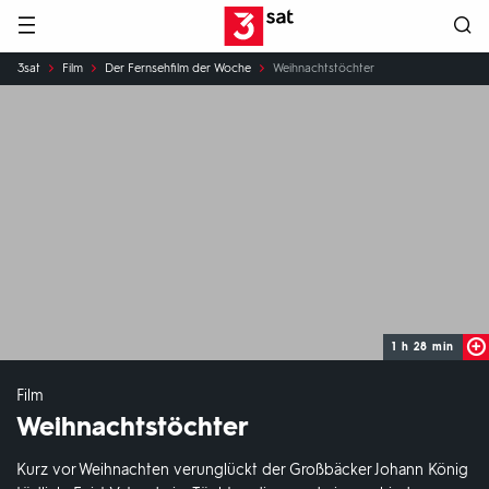
Hauptnavigation
3SAT
Sie
3sat
Film
Der Fernsehfilm der Woche
Weihnachtstöchter
sind
hier:
1 h 28 min
Film
Weihnachtstöchter
Kurz vor Weihnachten verunglückt der Großbäcker Johann König