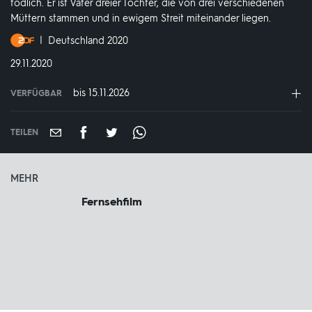
tödlich. Er ist Vater dreier Töchter, die von drei verschiedenen
Müttern stammen und in ewigem Streit miteinander liegen.
Produktionsland
Deutschland 2020
und
DATUM:
29.11.2020
-
jahr:
bis 15.11.2026
VERFÜGBAR
weltweit
VERFÜGBAR
BIS:
TEILEN
MEHR
Fernsehfilm