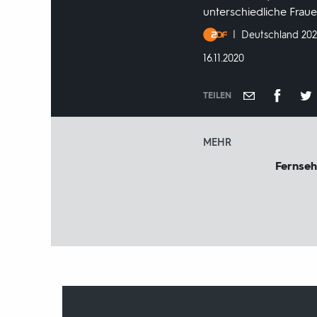
unterschiedliche Fraue
Produktionsland
Deutschland 20
und
DATUM:
16.11.2020
-
jahr:
TEILEN
MEHR
Fernseh