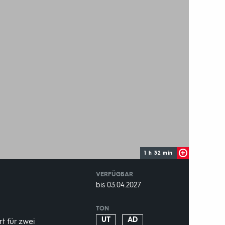
1 h 32 min
VERFÜGBAR
weltweit
VERFÜGBAR
bis 03.04.2027
BIS:
TON
UT
AD
t für zwei