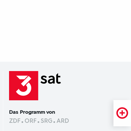
Das Programm von
ZDF
ORF
SRG
ARD