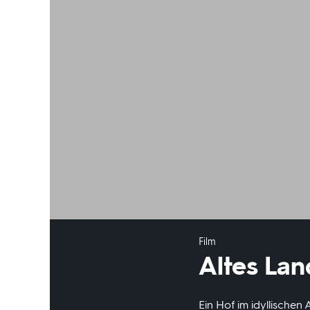
Film
Altes Lan
Ein Hof im idyllischen