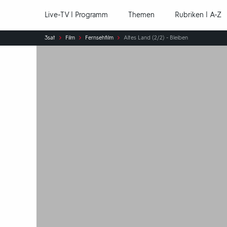
Hauptnavigation
Live-TV | Programm
Themen
Rubriken | A-Z
Sie
3sat
Film
Fernsehfilm
Altes Land (2/2) - Bleiben
sind
hier: