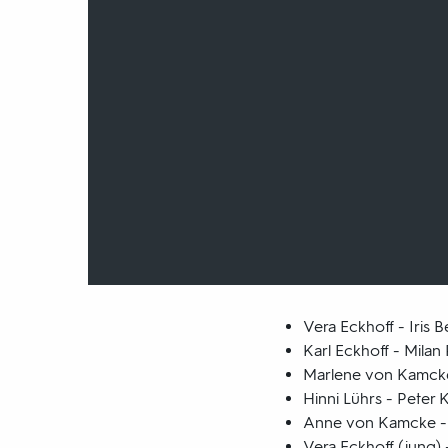
Vera Eckhoff - Iris 
Karl Eckhoff - Milan
Marlene von Kamcke
Hinni Lührs - Peter 
Anne von Kamcke - 
Vera Eckhoff (jung) 