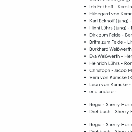
Ida Eckhoff - Karoli
Hildegard von Kamck
Karl Eckhoff (jung) -
Hinni Lührs (jung) -
Dirk zum Felde - Be
Britta zum Felde - 
Burkhard Weißwerth
Eva Weißwerth - He
Heinrich Lührs - Ron
Christoph - Jacob 
Vera von Kamcke (Ki
Leon von Kamcke - 
und andere -
Regie - Sherry Hor
Drehbuch - Sherry
Regie - Sherry Hor
Drehbuch - Sherry