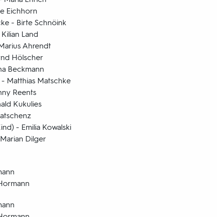
ne Eichhorn
e - Birte Schnöink
 Kilian Land
 Marius Ahrendt
rnd Hölscher
Lina Beckmann
 - Matthias Matschke
nny Reents
ald Kukulies
Matschenz
nd) - Emilia Kowalski
Marian Dilger
mann
 Hormann
mann
 Hormann