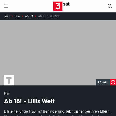
Hauptnavigation
3SAT
Sie
3sat
Film
Ab 18!
Ab 18! - Lillis Welt
sind
hier:
43 min
Film
Ab 18! - Lillis Welt
Lilli, eine junge Frau mit Behinderung, lebt bisher bei ihren Eltern.