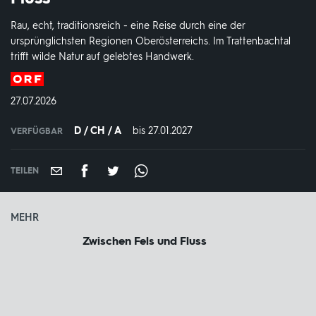
Rau, echt, traditionsreich - eine Reise durch eine der
ursprünglichsten Regionen Oberösterreichs. Im Trattenbachtal
trifft wilde Natur auf gelebtes Handwerk.
Produktionsland
und
DATUM:
27.07.2026
-
jahr:
D / CH / A
bis 27.01.2027
IN
VERFÜGBAR
VERFÜGBAR
BIS:
TEILEN
MEHR
Zwischen Fels und Fluss