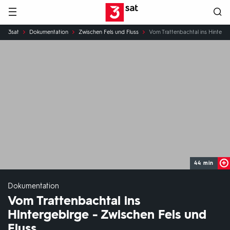
Hauptnavigation
3SAT
Sie
3sat
Dokumentation
Zwischen Fels und Fluss
Vom Trattenbachtal ins Hinterge
sind
hier:
44 min
Dokumentation
Vom Trattenbachtal ins
Hintergebirge - Zwischen Fels und
Fluss