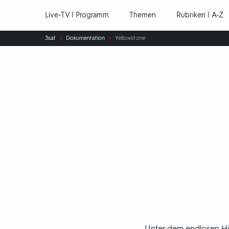
Hauptnavigation
Live-TV | Programm
Themen
Rubriken | A-Z
Sie
3sat
Dokumentation
Yellowstone
sind
hier:
Yellowstone
Unter dem endlosen Hi