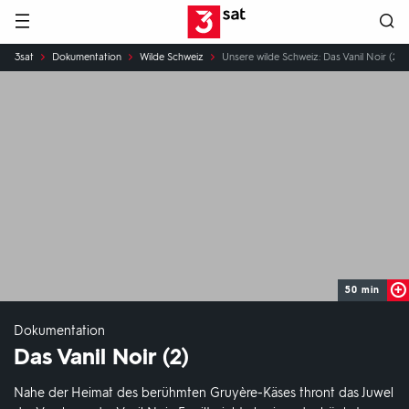
Hauptnavigation
3SAT
Sie
3sat
Dokumentation
Wilde Schweiz
Unsere wilde Schweiz: Das Vanil Noir (2)
sind
hier:
50 min
Dokumentation
Das Vanil Noir (2)
Nahe der Heimat des berühmten Gruyère-Käses thront das Juwel