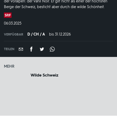
der Voralpen: der Vanil Noir. Er gilt nicht als einer der höchsten
Berge der Schweiz, besticht aber durch die wilde Schönheit.
Produktionsland
und
DATUM:
06.03.2025
-
jahr:
D / CH / A
bis 31.12.2026
IN
VERFÜGBAR
VERFÜGBAR
BIS:
TEILEN
MEHR
Wilde Schweiz