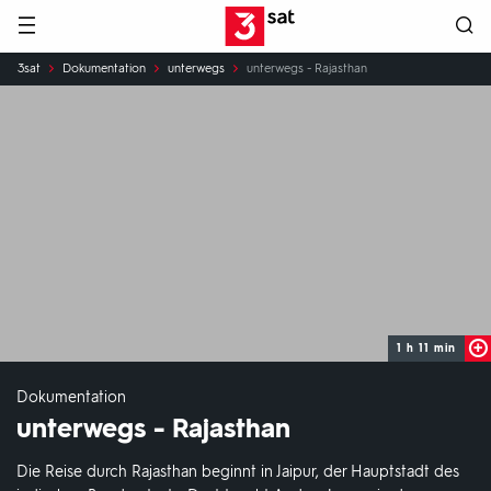
Hauptnavigation
3SAT
Sie
3sat
Dokumentation
unterwegs
unterwegs - Rajasthan
sind
hier:
1 h 11 min
Dokumentation
unterwegs - Rajasthan
Die Reise durch Rajasthan beginnt in Jaipur, der Hauptstadt des