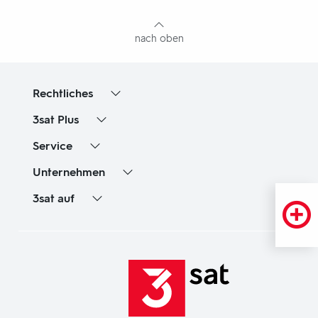
Inhaltsangabe
nach oben
Rechtliches
3sat
Plus
Service
Unternehmen
3sat
auf